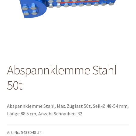
Shop
Shop
Warenkorb
Warenkorb
Abspannklemme Stahl
Warenkorb
50t
Abspannklemme Stahl, Max. Zuglast 50t, Seil-Ø 48-54 mm,
Länge 88.5 cm, Anzahl Schrauben: 32
Art.-Nr.:
5438D48-54