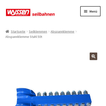
Zur
Zum
Menü
Navigation
Inhalt
springen
springen
Start
Startseite
Seilklemmen
Abspannklemme
Abspannklemme Stahl 50t
Kasse
Kasse
Kasse
Mein Konto
Mein Konto
Mein Konto