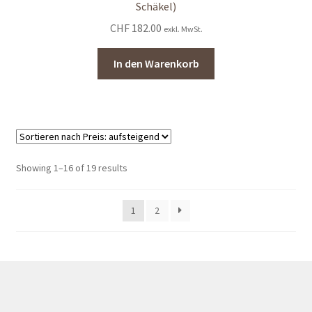
Schäkel)
CHF
182.00
exkl. MwSt.
In den Warenkorb
Sorted
Showing 1–16 of 19 results
by
price:
1
2
low
to
high