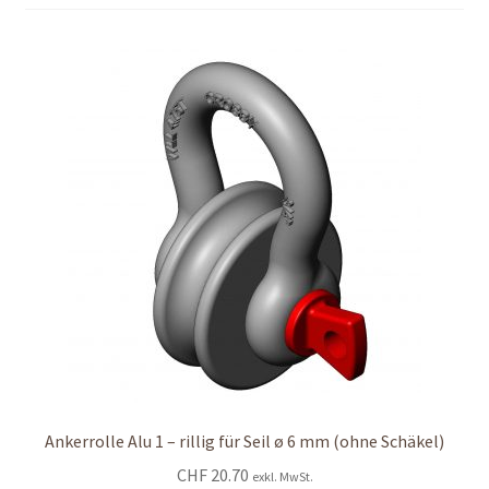
to
high
Shop
Shop
Warenkorb
Warenkorb
Warenkorb
Ankerrolle Alu 1 – rillig für Seil ø 6 mm (ohne Schäkel)
CHF
20.70
exkl. MwSt.