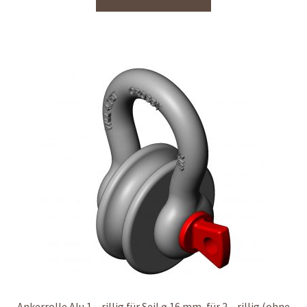
Ankerrolle Alu 1 – rillig für Seil ø 16 mm, für 2 – rillig (ohne