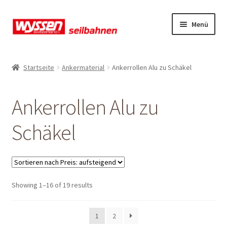
Zur
Zum
Menü
Navigation
Inhalt
springen
springen
Start
Startseite
Ankermaterial
Ankerrollen Alu zu Schäkel
Kasse
Ankerrollen Alu zu
Kasse
Schäkel
Kasse
Mein Konto
Sorted
Showing 1–16 of 19 results
Mein Konto
by
price:
Mein Konto
1
2
low