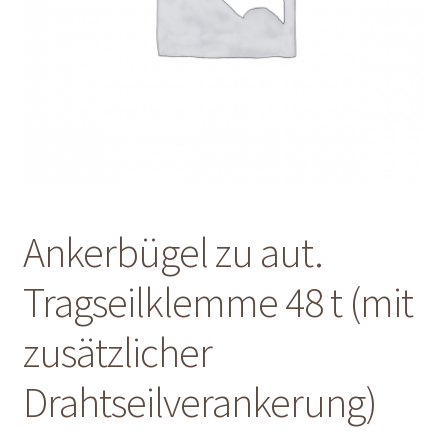
Shop
Shop
Warenkorb
Warenkorb
Ankerbügel zu aut.
Warenkorb
Tragseilklemme 48 t (mit
zusätzlicher
Drahtseilverankerung)