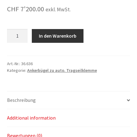
CHF
7'200.00
exkl. MwSt.
Ankerbügel
In den Warenkorb
zu
aut.
Tragseilklemme
48
Art.-Nr.:
36.636
Kategorie:
Ankerbügel zu auto. Tragseilklemme
t
(mit
zusätzlicher
Drahtseilverankerung)
Beschreibung
quantity
Additional information
Bewertungen (0)