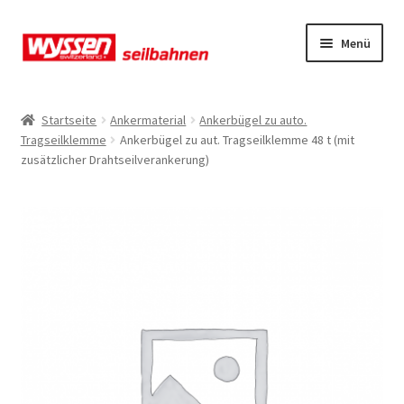
Zur
Zum
Menü
Navigation
Inhalt
springen
springen
Start
Startseite
Ankermaterial
Ankerbügel zu auto.
Tragseilklemme
Ankerbügel zu aut. Tragseilklemme 48 t (mit
Kasse
zusätzlicher Drahtseilverankerung)
Kasse
Kasse
Mein Konto
Mein Konto
Mein Konto