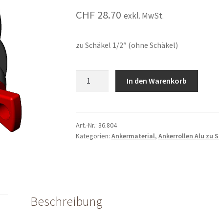
CHF
28.70
exkl. MwSt.
zu Schäkel 1/2″ (ohne Schäkel)
Ankerrolle
In den Warenkorb
Alu
1
-
rillig
Art.-Nr.:
36.804
Kategorien:
Ankermaterial
,
Ankerrollen Alu zu 
für
Seil
ø
9.5
-
10.5
Beschreibung
mm