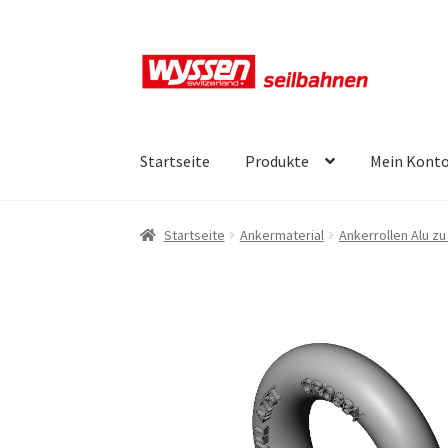
Zur
Zum
Navigation
Inhalt
springen
springen
Startseite
Produkte
Mein Kont
Start
Kasse
Kasse
Kasse
Mein Konto
Mein Ko
Startseite
Ankermaterial
Ankerrollen Alu zu