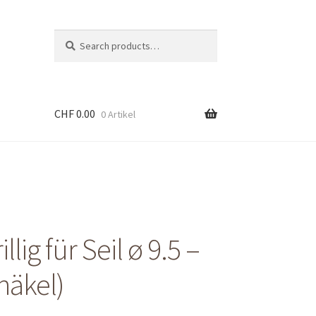
Suche
Search
nach:
CHF
0.00
0 Artikel
llig für Seil ø 9.5 –
häkel)