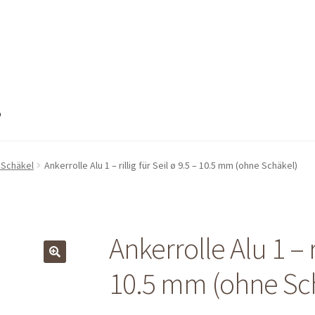
o
nto
Mein Konto
Shop
Shop
Warenkorb
Warenkorb
Warenkorb
 Schäkel
Ankerrolle Alu 1 – rillig für Seil ø 9.5 – 10.5 mm (ohne Schäkel)
Ankerrolle Alu 1 – ri
10.5 mm (ohne Sc