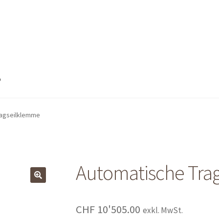
o
nto
Mein Konto
Shop
Shop
Warenkorb
Warenkorb
Warenkorb
ragseilklemme
Automatische Tra
CHF
10'505.00
exkl. MwSt.