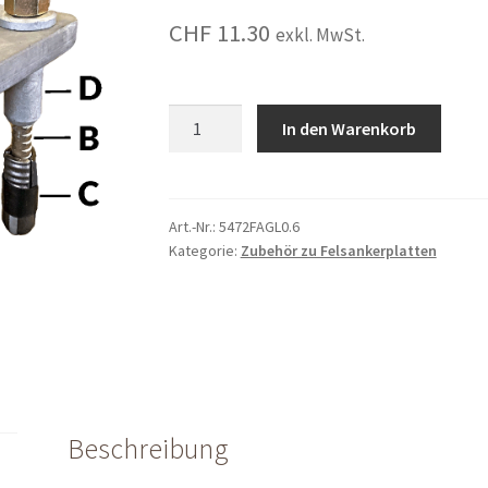
CHF
11.30
exkl. MwSt.
(B)
In den Warenkorb
Ankerstange
zu
Felsankerplatte
ø
Art.-Nr.:
5472FAGL0.6
Kategorie:
Zubehör zu Felsankerplatten
20
L:
0.6
m
(ohne
Mutter)
quantity
Beschreibung