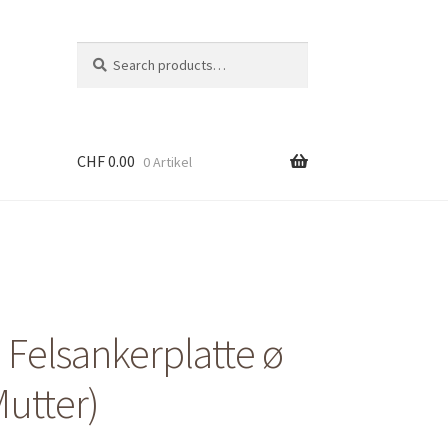
Suche
Search
nach:
CHF
0.00
0 Artikel
 Felsankerplatte ø
Mutter)