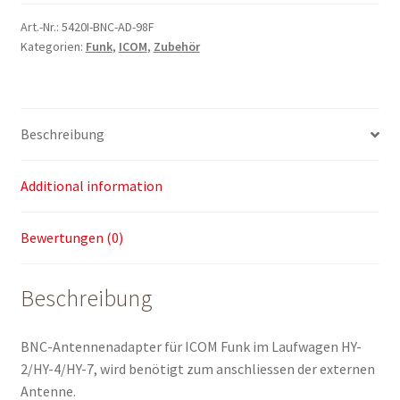
98F
für
Art.-Nr.:
5420I-BNC-AD-98F
Kategorien:
Funk
,
ICOM
,
Zubehör
ICOM
quantity
Beschreibung
Additional information
Bewertungen (0)
Beschreibung
BNC-Antennenadapter für ICOM Funk im Laufwagen HY-
2/HY-4/HY-7, wird benötigt zum anschliessen der externen
Antenne.