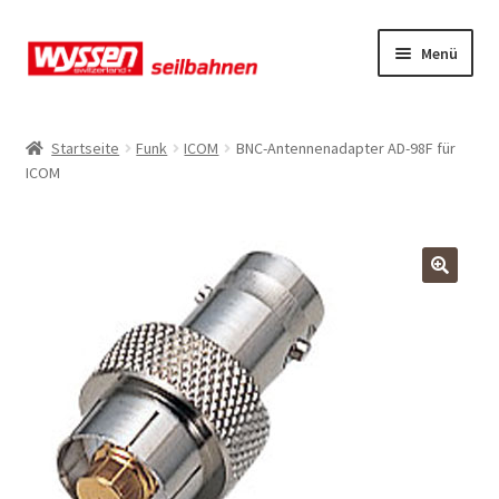
Zur
Zum
Menü
Navigation
Inhalt
springen
springen
Start
Startseite
Funk
ICOM
BNC-Antennenadapter AD-98F für
ICOM
Kasse
Kasse
Kasse
Mein Konto
Mein Konto
Mein Konto