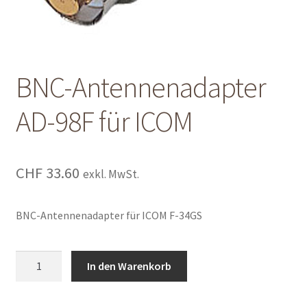
Shop
Shop
BNC-Antennenadapter
Warenkorb
AD-98F für ICOM
Warenkorb
Warenkorb
CHF
33.60
exkl. MwSt.
BNC-Antennenadapter für ICOM F-34GS
BNC-
In den Warenkorb
Antennenadapter
AD-