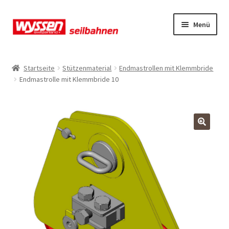
Zur
Zum
Menü
Navigation
Inhalt
springen
springen
Start
Startseite
Stützenmaterial
Endmastrollen mit Klemmbride
Endmastrolle mit Klemmbride 10
Kasse
Kasse
Kasse
Mein Konto
Mein Konto
Mein Konto