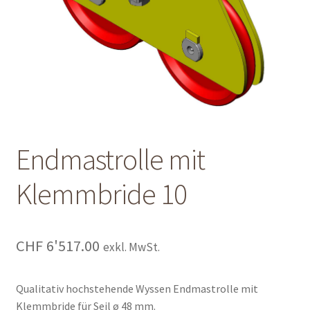
Shop
Shop
Warenkorb
Warenkorb
Endmastrolle mit
Warenkorb
Klemmbride 10
CHF
6'517.00
exkl. MwSt.
Qualitativ hochstehende Wyssen Endmastrolle mit
Klemmbride für Seil ø 48 mm.