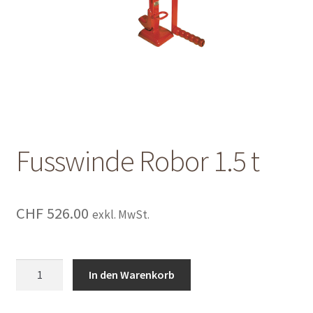
Shop
Shop
Warenkorb
Warenkorb
Fusswinde Robor 1.5 t
Warenkorb
CHF
526.00
exkl. MwSt.
Fusswinde
In den Warenkorb
Robor
1.5