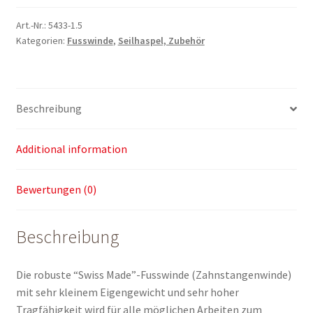
t
quantity
Art.-Nr.:
5433-1.5
Kategorien:
Fusswinde
,
Seilhaspel, Zubehör
Beschreibung
Additional information
Bewertungen (0)
Beschreibung
Die robuste “Swiss Made”-Fusswinde (Zahnstangenwinde)
mit sehr kleinem Eigengewicht und sehr hoher
Tragfähigkeit wird für alle möglichen Arbeiten zum