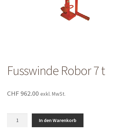
Shop
Shop
Warenkorb
Warenkorb
Fusswinde Robor 7 t
Warenkorb
CHF
962.00
exkl. MwSt.
Fusswinde
In den Warenkorb
Robor
7