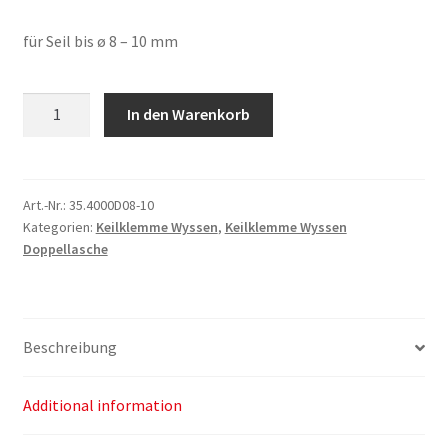
für Seil bis ø 8 – 10 mm
Keilklemme
In den Warenkorb
Wyssen
mit
Doppellasche
ø
Art.-Nr.:
35.4000D08-10
Kategorien:
Keilklemme Wyssen
,
Keilklemme Wyssen
8
Doppellasche
-
10
mm
quantity
Beschreibung
Additional information