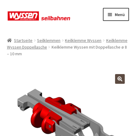
Zur
Zum
Menü
Navigation
Inhalt
springen
springen
Start
Startseite
Seilklemmen
Keilklemme Wyssen
Keilklemme
Wyssen Doppellasche
Keilklemme Wyssen mit Doppellasche ø 8
Kasse
– 10 mm
Kasse
Kasse
Mein Konto
Mein Konto
Mein Konto