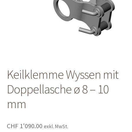
Shop
Shop
Warenkorb
Warenkorb
Keilklemme Wyssen mit
Warenkorb
Doppellasche ø 8 – 10
mm
CHF
1'090.00
exkl. MwSt.