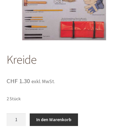
Shop
Shop
Warenkorb
Warenkorb
Kreide
Warenkorb
CHF
1.30
exkl. MwSt.
2 Stück
Kreide
In den Warenkorb
quantity