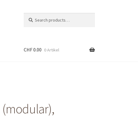
Suche
Search
nach:
CHF
0.00
0 Artikel
 (modular),