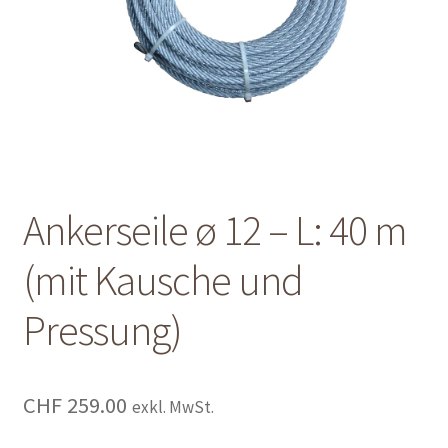
Shop
Shop
Warenkorb
Warenkorb
Ankerseile ø 12 – L: 40 m
Warenkorb
(mit Kausche und
Pressung)
CHF
259.00
exkl. MwSt.