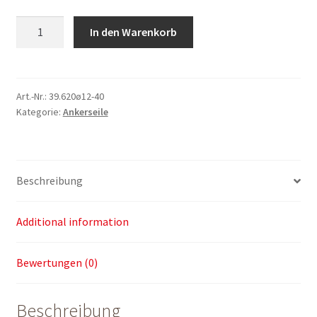
Ankerseile
In den Warenkorb
ø
12
-
L:
Art.-Nr.:
39.620ø12-40
Kategorie:
Ankerseile
40
m
(mit
Kausche
Beschreibung
und
Pressung)
quantity
Additional information
Bewertungen (0)
Beschreibung