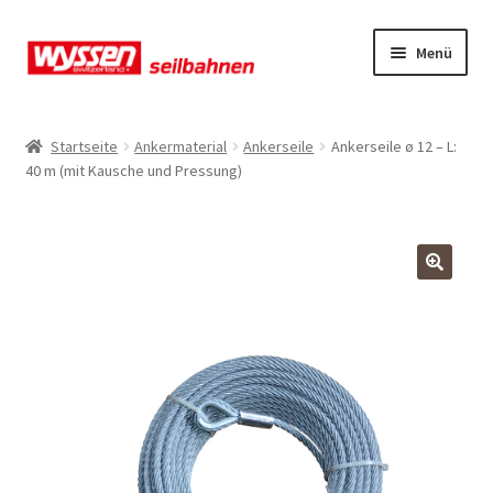
Zur
Zum
Menü
Navigation
Inhalt
springen
springen
Start
Startseite
Ankermaterial
Ankerseile
Ankerseile ø 12 – L:
40 m (mit Kausche und Pressung)
Kasse
Kasse
Kasse
Mein Konto
Mein Konto
Mein Konto