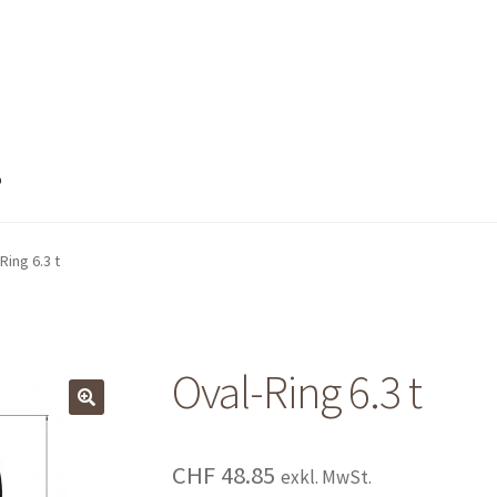
o
nto
Mein Konto
Shop
Shop
Warenkorb
Warenkorb
Warenkorb
Ring 6.3 t
Oval-Ring 6.3 t
CHF
48.85
exkl. MwSt.