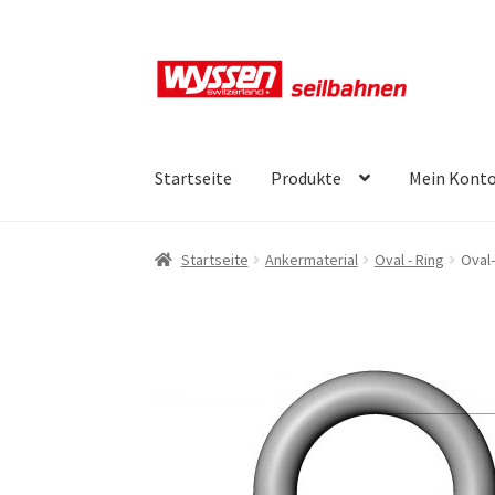
Zur
Zum
Navigation
Inhalt
springen
springen
Startseite
Produkte
Mein Kont
Start
Kasse
Kasse
Kasse
Mein Konto
Mein Ko
Startseite
Ankermaterial
Oval - Ring
Oval-