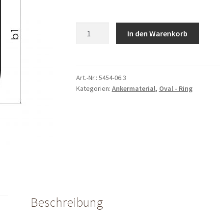
Oval-
In den Warenkorb
Ring
6.3
t
quantity
Art.-Nr.:
5454-06.3
Kategorien:
Ankermaterial
,
Oval - Ring
Beschreibung