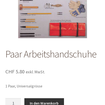
Shop
Shop
Warenkorb
Warenkorb
Paar Arbeitshandschuhe
Warenkorb
CHF
5.80
exkl. MwSt.
1 Paar, Universalgrösse
Paar
In den Warenkorb