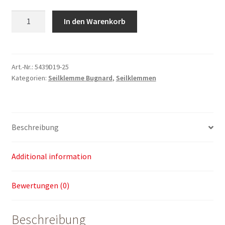
Seilklemme
In den Warenkorb
Bugnard
ø
19
-
Art.-Nr.:
5439D19-25
Kategorien:
Seilklemme Bugnard
,
Seilklemmen
25
mm
quantity
Beschreibung
Additional information
Bewertungen (0)
Beschreibung