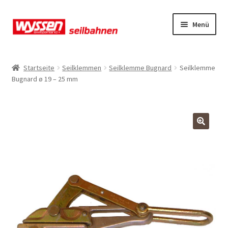
Zur
Zum
Menü
Navigation
Inhalt
springen
springen
Start
Startseite
Seilklemmen
Seilklemme Bugnard
Seilklemme
Bugnard ø 19 – 25 mm
Kasse
Kasse
Kasse
Mein Konto
Mein Konto
Mein Konto