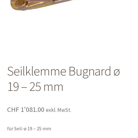
Shop
Shop
Warenkorb
Warenkorb
Seilklemme Bugnard ø
Warenkorb
19 – 25 mm
CHF
1'081.00
exkl. MwSt.
für Seil-ø 19 – 25 mm