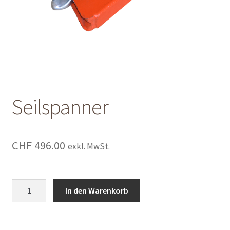
Shop
Shop
Warenkorb
Warenkorb
Seilspanner
Warenkorb
CHF
496.00
exkl. MwSt.
Seilspanner
In den Warenkorb
quantity