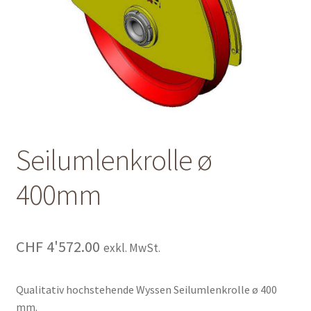
Shop
Shop
Warenkorb
Warenkorb
Seilumlenkrolle ø
Warenkorb
400mm
CHF
4'572.00
exkl. MwSt.
Qualitativ hochstehende Wyssen Seilumlenkrolle ø 400
mm.