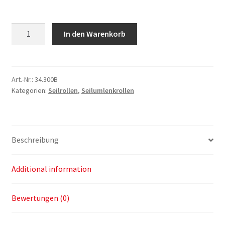
Seilumlenkrolle
In den Warenkorb
ø
400mm
quantity
Art.-Nr.:
34.300B
Kategorien:
Seilrollen
,
Seilumlenkrollen
Beschreibung
Additional information
Bewertungen (0)