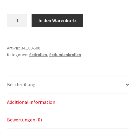
Seilumlenkrolle
In den Warenkorb
ø
500mm
quantity
Art.-Nr.:
34.100-500
Kategorien:
Seilrollen
,
Seilumlenkrollen
Beschreibung
Additional information
Bewertungen (0)