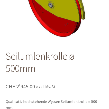
Shop
Shop
Warenkorb
Warenkorb
Seilumlenkrolle ø
Warenkorb
500mm
CHF
2'945.00
exkl. MwSt.
Qualitativ hochstehende Wyssen Seilumlenkrolle ø 500
mm.