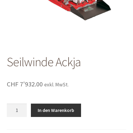
Shop
Shop
Warenkorb
Warenkorb
Seilwinde Ackja
Warenkorb
CHF
7'932.00
exkl. MwSt.
Seilwinde
In den Warenkorb
Ackja
quantity