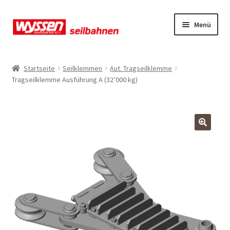
Zur
Zum
Menü
Navigation
Inhalt
springen
springen
Start
Startseite
Seilklemmen
Aut. Tragseilklemme
Tragseilklemme Ausführung A (32’000 kg)
Kasse
Kasse
Kasse
Mein Konto
Mein Konto
Mein Konto