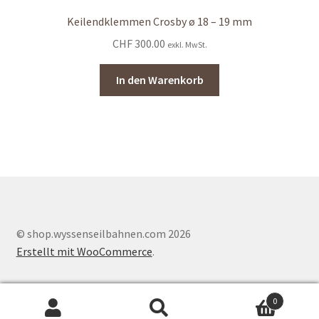
Keilendklemmen Crosby ø 18 – 19 mm
CHF
300.00
exkl. MwSt.
In den Warenkorb
© shop.wyssenseilbahnen.com 2026
Erstellt mit WooCommerce
.
0
Suche
Search