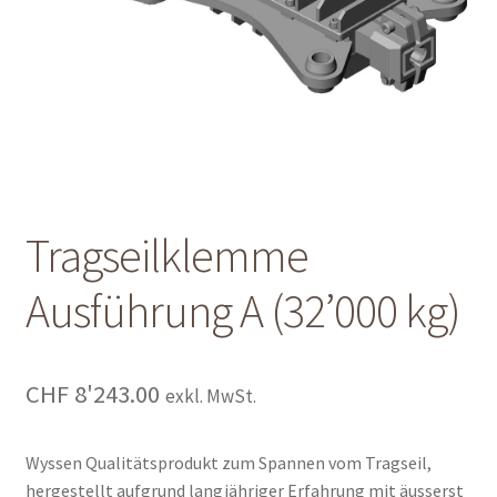
Shop
Shop
Warenkorb
Warenkorb
Tragseilklemme
Warenkorb
Ausführung A (32’000 kg)
CHF
8'243.00
exkl. MwSt.
Wyssen Qualitätsprodukt zum Spannen vom Tragseil,
hergestellt aufgrund langjähriger Erfahrung mit äusserst