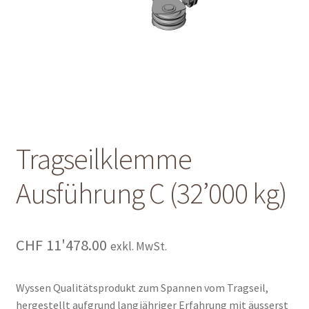
Shop
Shop
Warenkorb
Warenkorb
Tragseilklemme
Warenkorb
Ausführung C (32’000 kg)
CHF
11'478.00
exkl. MwSt.
Wyssen Qualitätsprodukt zum Spannen vom Tragseil,
hergestellt aufgrund langjähriger Erfahrung mit äusserst