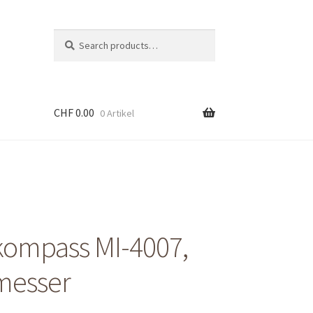
Suche
Search
nach:
CHF
0.00
0 Artikel
kompass MI-4007,
messer