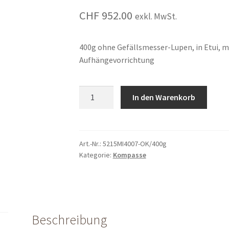
CHF
952.00
exkl. MwSt.
400g ohne Gefällsmesser-Lupen, in Etui, 
Aufhängevorrichtung
Wyssen-
In den Warenkorb
Universalkompass
MI-
4007,
400g
Art.-Nr.:
5215MI4007-OK/400g
Kategorie:
Kompasse
ohne
Gefällsmesser
quantity
Beschreibung