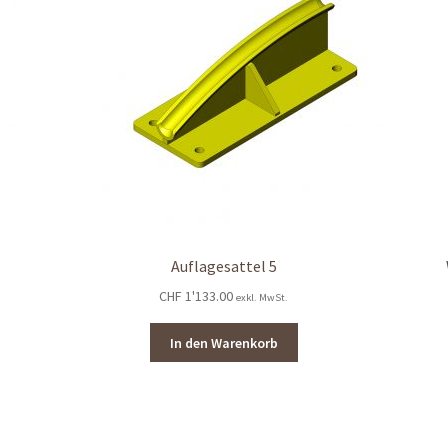
Auflagesattel 5
CHF
1'133.00
exkl. MwSt.
In den Warenkorb