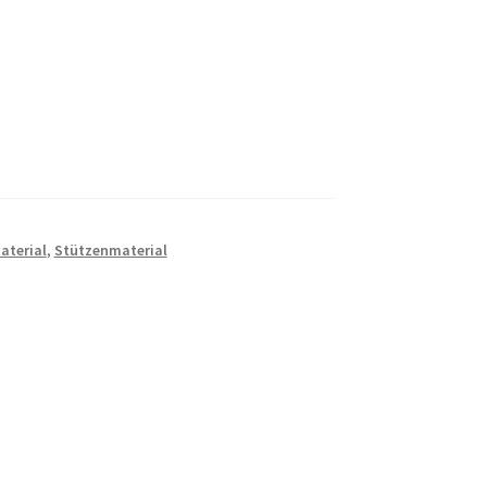
terial
,
Stützenmaterial