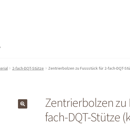
o
nto
Mein Konto
Shop
Shop
Warenkorb
Warenkorb
Warenkorb
erial
2-fach-DQT-Stütze
Zentrierbolzen zu Fussstück für 2-fach-DQT-Stü
Zentrierbolzen zu 
fach-DQT-Stütze (