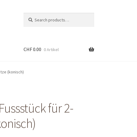
Suche
Search
nach:
CHF
0.00
0 Artikel
tze (konisch)
Fussstück für 2-
konisch)