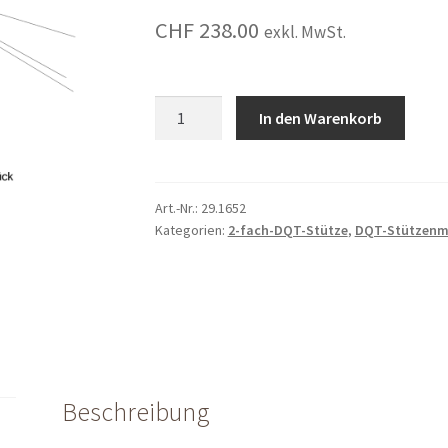
CHF
238.00
exkl. MwSt.
Zentrierbolzen
In den Warenkorb
zu
Fussstück
für
2-
Art.-Nr.:
29.1652
Kategorien:
2-fach-DQT-Stütze
,
DQT-Stützenma
fach-
DQT-
Stütze
(konisch)
quantity
Beschreibung