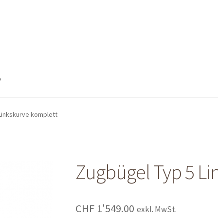
o
nto
Mein Konto
Shop
Shop
Warenkorb
Warenkorb
Warenkorb
Linkskurve komplett
Zugbügel Typ 5 Li
CHF
1'549.00
exkl. MwSt.