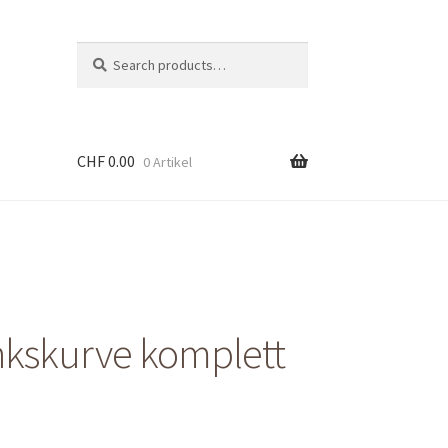
Suche
Search
nach:
CHF
0.00
0 Artikel
nkskurve komplett