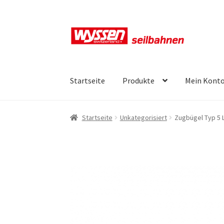
Zur
Zum
Navigation
Inhalt
springen
springen
Startseite
Produkte
Mein Kont
Start
Kasse
Kasse
Kasse
Mein Konto
Mein Ko
Startseite
Unkategorisiert
Zugbügel Typ 5 