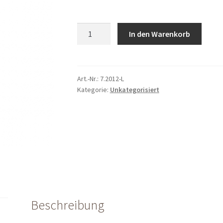
Zugbügel
In den Warenkorb
Typ
5
Linkskurve
komplett
Art.-Nr.:
7.2012-L
Kategorie:
Unkategorisiert
quantity
Beschreibung