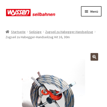
Zur
Zum
Menü
Navigation
Inhalt
springen
springen
Start
Startseite
Seilzüge
Zugseil zu Habegger-Handseilzug
Zugseil zu Habegger-Handseilzug Hit 16, 30m
Kasse
Kasse
Kasse
Mein Konto
Mein Konto
Mein Konto