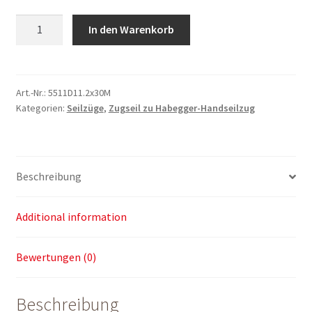
Zugseil
In den Warenkorb
zu
Habegger-
Handseilzug
Hit
Art.-Nr.:
5511D11.2x30M
Kategorien:
Seilzüge
,
Zugseil zu Habegger-Handseilzug
16,
30m
quantity
Beschreibung
Additional information
Bewertungen (0)
Beschreibung