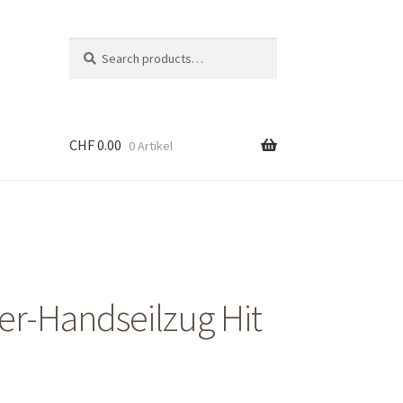
Suche
Search
nach:
CHF
0.00
0 Artikel
er-Handseilzug Hit