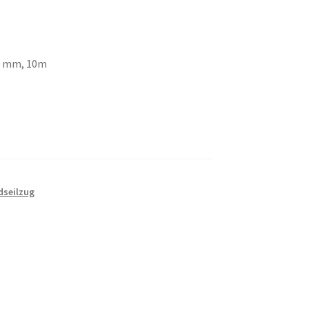
.4 mm, 10m
dseilzug