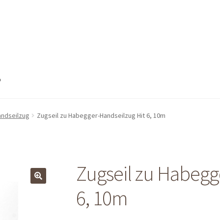
o
nto
Mein Konto
Shop
Shop
Warenkorb
Warenkorb
Warenkorb
andseilzug
Zugseil zu Habegger-Handseilzug Hit 6, 10m
Zugseil zu Habegg
6, 10m