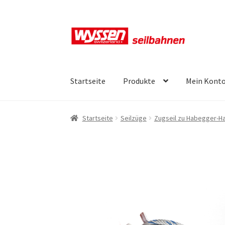
Zur
Zum
Navigation
Inhalt
springen
springen
Startseite
Produkte
Mein Kont
Start
Kasse
Kasse
Kasse
Mein Konto
Mein Ko
Startseite
Seilzüge
Zugseil zu Habegger-H