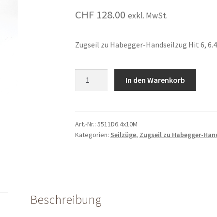
CHF
128.00
exkl. MwSt.
Zugseil zu Habegger-Handseilzug Hit 6, 6
Zugseil
In den Warenkorb
zu
Habegger-
Handseilzug
Hit
Art.-Nr.:
5511D6.4x10M
Kategorien:
Seilzüge
,
Zugseil zu Habegger-Han
6,
10m
quantity
Beschreibung