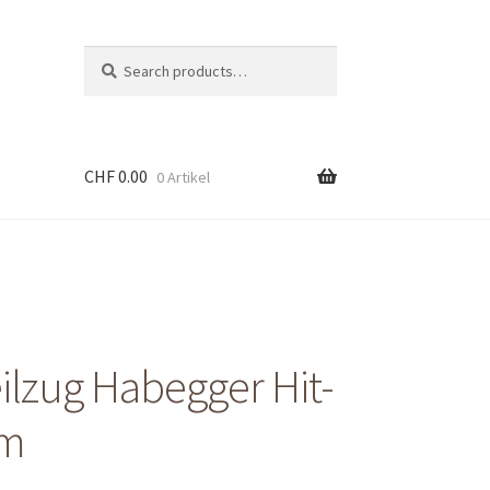
Suche
Search
nach:
CHF
0.00
0 Artikel
ilzug Habegger Hit-
0m