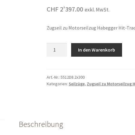
CHF
2'397.00
exkl. MwSt.
Zugseil zu Motorseilzug Habegger Hit-Tra
Zugseil
In den Warenkorb
zu
Motorseilzug
Habegger
Hit-
Art.-Nr.:
5512D8.2x300
Kategorien:
Seilzüge
,
Zugseil zu Motorseilzug 
Trac,
8.2mm
x
300m
quantity
Beschreibung