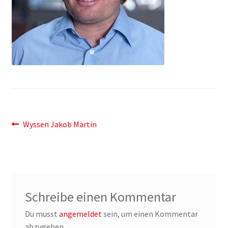
Shop
Shop
Warenkorb
Warenkorb
Beitragsnavigation
Warenkorb
Vorheriger
Wyssen Jakob Martin
Beitrag:
Schreibe einen Kommentar
Du musst
angemeldet
sein, um einen Kommentar
abzugeben.