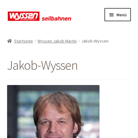
Zur
Zum
Menü
Navigation
Inhalt
springen
springen
Start
Startseite
Wyssen Jakob Martin
Jakob-Wyssen
Kasse
Jakob-Wyssen
Kasse
Kasse
Mein Konto
Mein Konto
Mein Konto