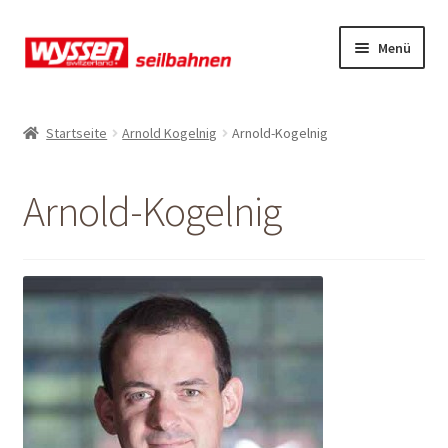
Zur
Zum
Menü
Navigation
Inhalt
springen
springen
Start
Startseite
Arnold Kogelnig
Arnold-Kogelnig
Kasse
Arnold-Kogelnig
Kasse
Kasse
Mein Konto
Mein Konto
Mein Konto