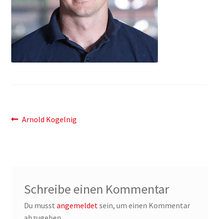
Shop
Shop
Warenkorb
Warenkorb
Beitragsnavigation
Warenkorb
Vorheriger
Arnold Kogelnig
Beitrag:
Schreibe einen Kommentar
Du musst
angemeldet
sein, um einen Kommentar
abzugeben.