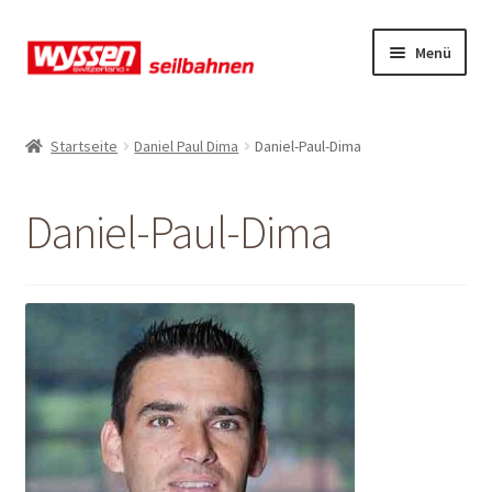
Zur
Zum
Menü
Navigation
Inhalt
springen
springen
Start
Startseite
Daniel Paul Dima
Daniel-Paul-Dima
Kasse
Daniel-Paul-Dima
Kasse
Kasse
Mein Konto
Mein Konto
Mein Konto