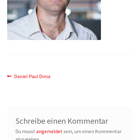
Shop
Shop
Warenkorb
Warenkorb
Beitragsnavigation
Warenkorb
Vorheriger
Daniel Paul Dima
Beitrag:
Schreibe einen Kommentar
Du musst
angemeldet
sein, um einen Kommentar
abzugeben.