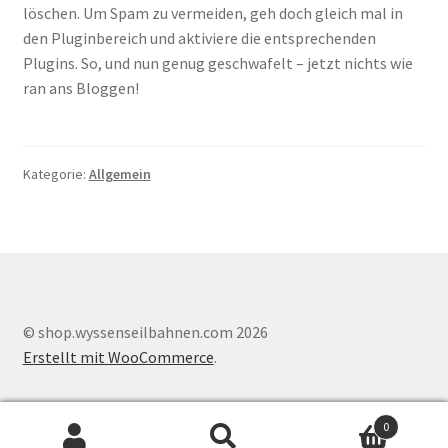
löschen. Um Spam zu vermeiden, geh doch gleich mal in
Shop
den Pluginbereich und aktiviere die entsprechenden
Plugins. So, und nun genug geschwafelt – jetzt nichts wie
Shop
ran ans Bloggen!
Warenkorb
Kategorie:
Allgemein
Warenkorb
Warenkorb
© shop.wyssenseilbahnen.com 2026
Erstellt mit WooCommerce
.
0