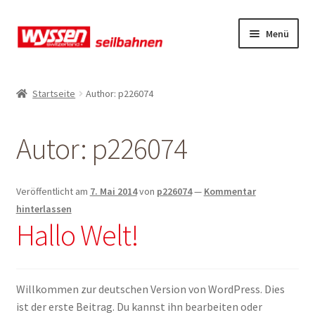
Zur
Zum
Menü
Navigation
Inhalt
springen
springen
Start
Startseite
Author: p226074
Kasse
Autor:
p226074
Kasse
Kasse
Veröffentlicht am
7. Mai 2014
von
p226074
—
Kommentar
hinterlassen
Mein Konto
Hallo Welt!
Mein Konto
Willkommen zur deutschen Version von WordPress. Dies
Mein Konto
ist der erste Beitrag. Du kannst ihn bearbeiten oder