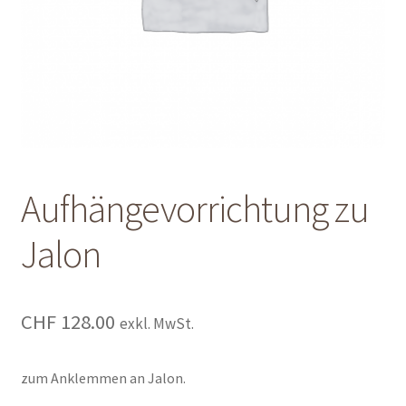
Shop
Shop
Warenkorb
Warenkorb
Aufhängevorrichtung zu
Warenkorb
Jalon
CHF
128.00
exkl. MwSt.
zum Anklemmen an Jalon.