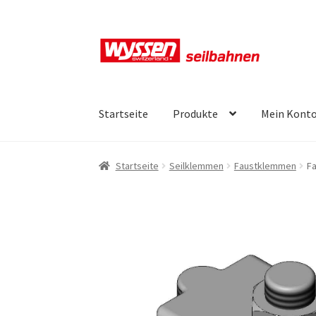
Zur
Zum
Navigation
Inhalt
springen
springen
Startseite
Produkte
Mein Kont
Start
Kasse
Kasse
Kasse
Mein Konto
Mein Ko
Startseite
Seilklemmen
Faustklemmen
F