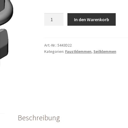
Faustklemme
In den Warenkorb
ø
22
mm
quantity
Art.-Nr.:
5443D22
Kategorien:
Faustklemmen
,
Seilklemmen
Beschreibung