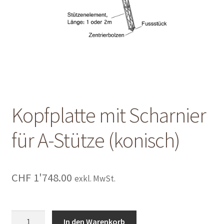
Shop
Shop
Warenkorb
Warenkorb
Kopfplatte mit Scharnier
Warenkorb
für A-Stütze (konisch)
CHF
1'748.00
exkl. MwSt.
Kopfplatte
In den Warenkorb