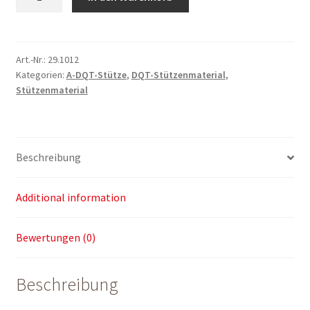
mit
Scharnier
für
A-
Art.-Nr.:
29.1012
Kategorien:
A-DQT-Stütze
,
DQT-Stützenmaterial
,
Stütze
Stützenmaterial
(konisch)
quantity
Beschreibung
Additional information
Bewertungen (0)
Beschreibung