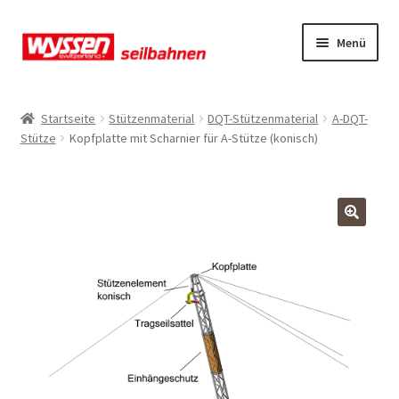
Zur
Zum
Menü
Navigation
Inhalt
springen
springen
Start
Startseite
Stützenmaterial
DQT-Stützenmaterial
A-DQT-
Stütze
Kopfplatte mit Scharnier für A-Stütze (konisch)
Kasse
Kasse
Kasse
Mein Konto
Mein Konto
Mein Konto