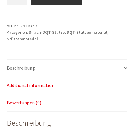
für
3-
fach-
DQT-
Art.-Nr.:
29.1632-3
Kategorien:
3-fach-DQT-Stütze
,
DQT-Stützenmaterial
,
Stütze
Stützenmaterial
quantity
Beschreibung
Additional information
Bewertungen (0)
Beschreibung