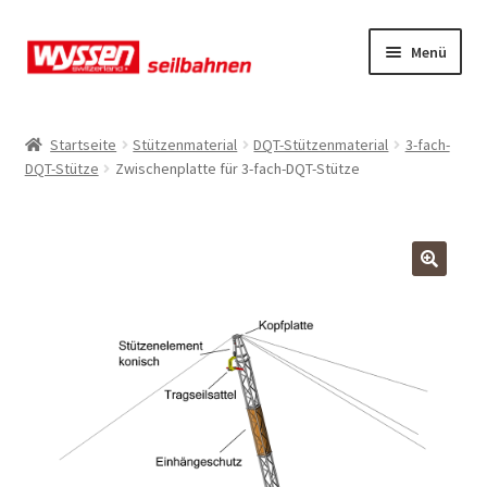
Zur
Zum
Menü
Navigation
Inhalt
springen
springen
Start
Startseite
Stützenmaterial
DQT-Stützenmaterial
3-fach-
DQT-Stütze
Zwischenplatte für 3-fach-DQT-Stütze
Kasse
Kasse
Kasse
Mein Konto
Mein Konto
Mein Konto