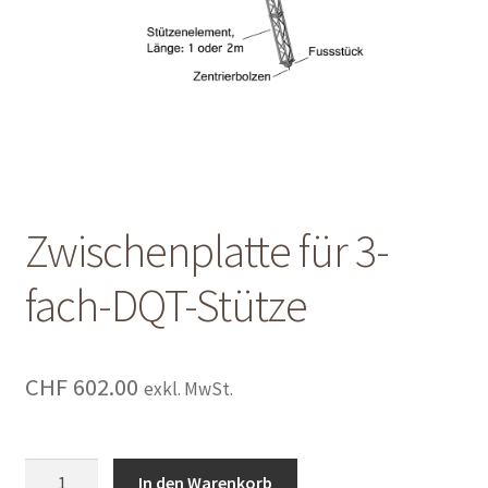
Shop
Shop
Warenkorb
Warenkorb
Zwischenplatte für 3-
Warenkorb
fach-DQT-Stütze
CHF
602.00
exkl. MwSt.
Zwischenplatte
In den Warenkorb