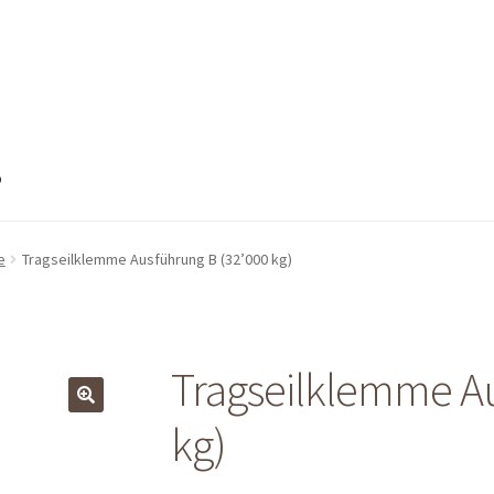
o
nto
Mein Konto
Shop
Shop
Warenkorb
Warenkorb
Warenkorb
e
Tragseilklemme Ausführung B (32’000 kg)
Tragseilklemme Au
kg)