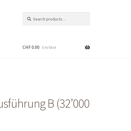
Suche
Search
nach:
CHF
0.00
0 Artikel
sführung B (32’000