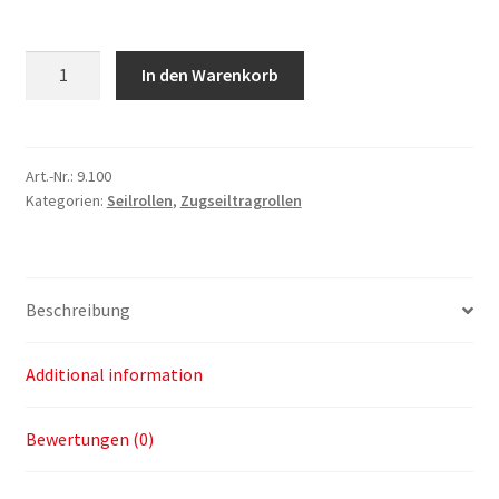
Zugseiltragrolle
In den Warenkorb
2.5t
und
5t
quantity
Art.-Nr.:
9.100
Kategorien:
Seilrollen
,
Zugseiltragrollen
Beschreibung
Additional information
Bewertungen (0)