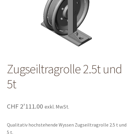
Shop
Shop
Warenkorb
Warenkorb
Zugseiltragrolle 2.5t und
Warenkorb
5t
CHF
2'111.00
exkl. MwSt.
Qualitativ hochstehende Wyssen Zugseiltragrolle 2.5 t und
5 t.